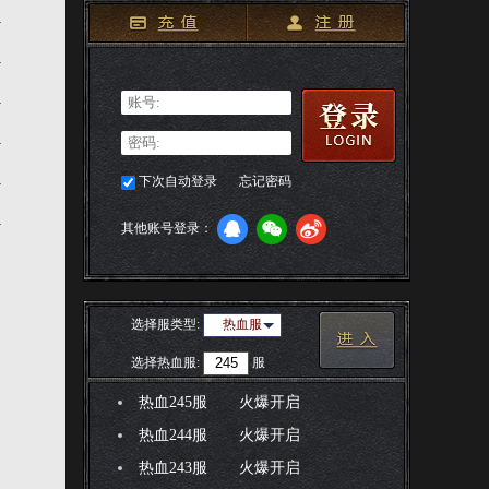
]
]
]
]
]
下次自动登录
忘记密码
]
其他账号登录：
选择服类型:
热血服
选择
热血服
:
服
热血245服
火爆开启
热血244服
火爆开启
热血243服
火爆开启