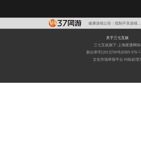
健康游戏公告：
抵制不良游戏，
关于三七互娱
三七互娱旗下·上海硬通网
新出审字[2013]769号|ISBN
文化市场举报平台
纠纷处理