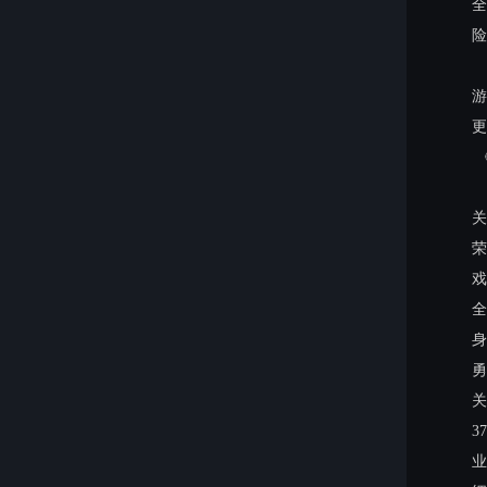
全
险
游
更
《
关
荣
戏
全
身
勇
关
3
业