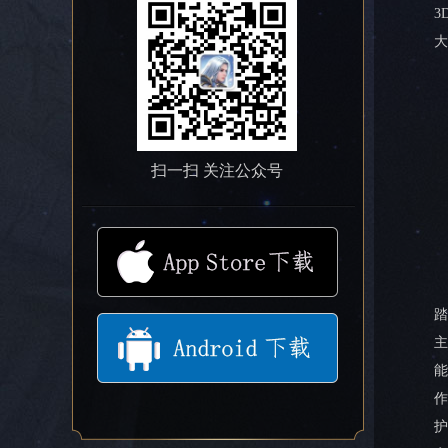
3
大
扫一扫 关注公众号
踏
主
能
作
护