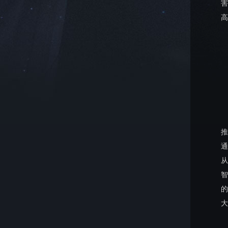
害
高
推
通
从
智
的
大