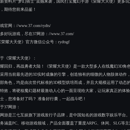
新资料片“梦幻骑士”震撼来袭，国民打宝魔幻手游《荣耀大天使》更多
，期待您前来品鉴！
戏官网：//www.37.com/rydts/
多好玩游戏，尽在37网游：//www.37.com/
荣耀大天使》官方微信公众号：rydtsgf
于《荣耀大天使》：
耀回归，再战勇者大陆！《荣耀大天使》是一款大型多人在线魔幻3D角
采用当前最先进的3D实时成像的引擎，创造独有的细微的人物肢体动作
部角色，均是由次世代标准的3D模型烘培而成，并且大规模运用了动态
特效，将硬核魔幻题材最激动人心的一面呈现给大家，让玩家真正的体验
士，您准备好了吗？ 准备好行囊，一起战斗吧！
于37网游：
7网游是三七互娱旗下游戏发行子品牌，是中国知名的游戏数字娱乐平台。
务涵盖PC、移动游戏领域，产品全面覆盖了重度ARPG、休闲、SLG等主