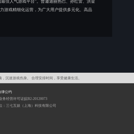
国最佳人气游戏平台”。曾邀迪丽热巴、孙红雷、洪金
致力游戏精细化运营，为广大用户提供多元化、高品
脑，沉迷游戏伤身。 合理安排时间，享受健康生活。
自律公约
务经营许可证皖B2-20120073
位：三七互娱（上海）科技有限公司