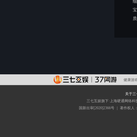
细
宝
质
健康游
关于三
三七互娱旗下·上海硬通网络科
国新出审[2020]2366号
|
著作权人