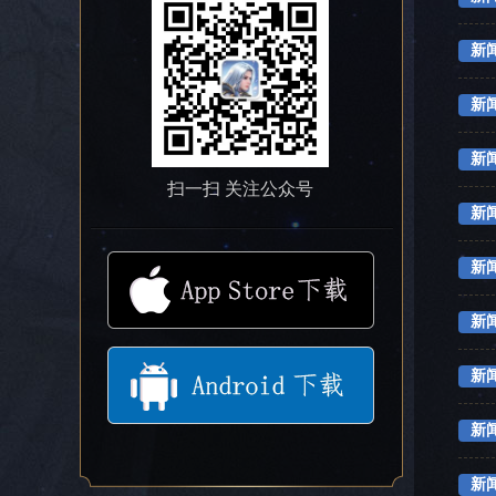
新
新
新
扫一扫 关注公众号
新
新
新
新
新
新