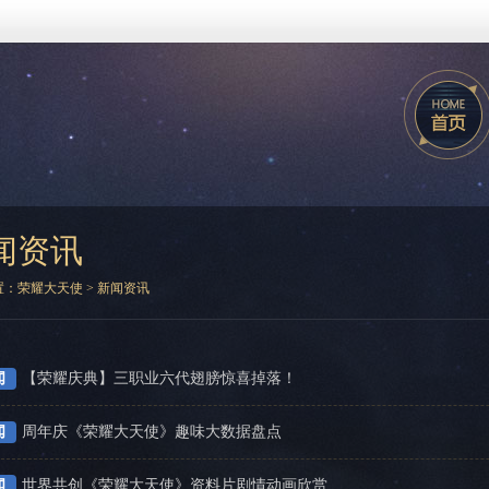
闻资讯
置：
荣耀大天使
>
新闻资讯
闻
【荣耀庆典】三职业六代翅膀惊喜掉落！
闻
周年庆《荣耀大天使》趣味大数据盘点
闻
世界共创《荣耀大天使》资料片剧情动画欣赏