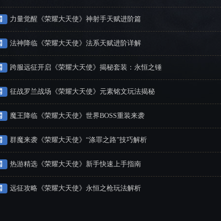
闻
力量觉醒《荣耀大天使》神射手天赋进阶篇
闻
法神降临《荣耀大天使》法系天赋进阶详解
闻
跨服远征开启《荣耀大天使》揭秘套装：永恒之锤
闻
征战罗兰战场《荣耀大天使》元素铭文玩法揭秘
闻
魔王降临《荣耀大天使》世界BOSS重装来袭
闻
群魔来袭《荣耀大天使》“涤罪之路”技巧解析
闻
热游精选《荣耀大天使》新手快速上手指南
闻
远征攻略《荣耀大天使》永恒之枪玩法解析