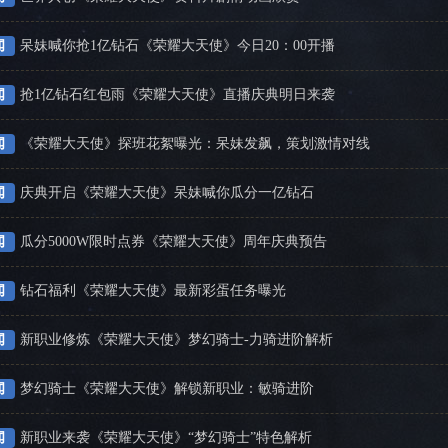
闻
呆妹喊你抢1亿钻石《荣耀大天使》今日20：00开播
闻
抢1亿钻石红包雨《荣耀大天使》直播庆典明日来袭
闻
《荣耀大天使》探班花絮曝光：呆妹发飙，策划激情对线
闻
庆典开启《荣耀大天使》呆妹喊你瓜分一亿钻石
闻
瓜分5000W限时点券《荣耀大天使》周年庆典预告
闻
钻石福利《荣耀大天使》最新彩蛋任务曝光
闻
新职业修炼《荣耀大天使》梦幻骑士-力骑进阶解析
闻
梦幻骑士《荣耀大天使》解锁新职业：敏骑进阶
闻
新职业来袭《荣耀大天使》“梦幻骑士”特色解析