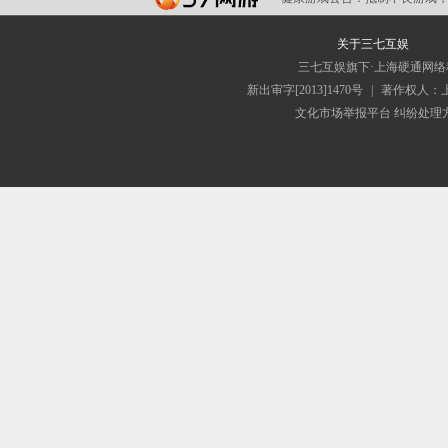
关于三七互娱
三七互娱旗下·上海硬通网
新出审字[2013]1470号
|
著作权人：
文化市场举报平台
纠纷处理