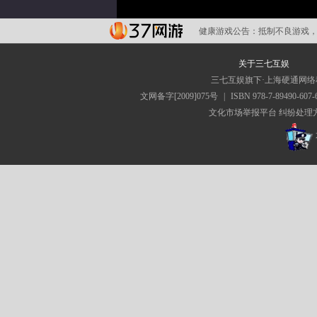
健康游戏公告：
抵制不良游戏，
关于三七互娱
三七互娱旗下·上海硬通网
文网备字[2009]075号
|
ISBN 978-7-89490-607-
文化市场举报平台
纠纷处理