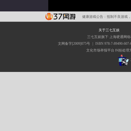
健康游戏公告：
抵制不良游戏，
关于三七互娱
三七互娱旗下·上海硬通网
文网备字[2009]075号
|
ISBN 978-7-89490-607-
文化市场举报平台
纠纷处理