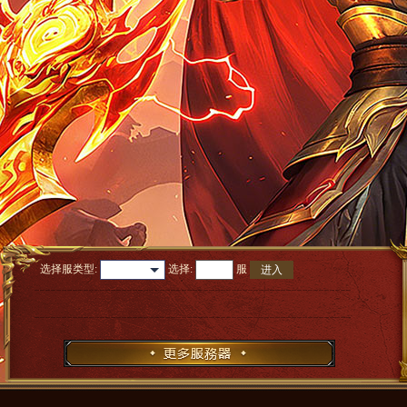
选择服类型:
选择
:
服
进入