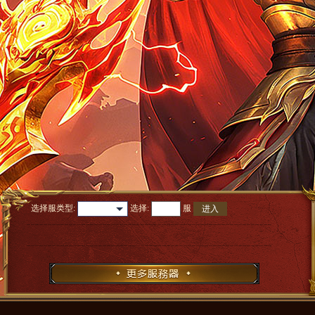
选择服类型:
选择
:
服
进入