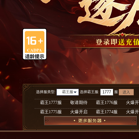
选择服类型:
选择
霸王服
:
服
霸王服
进入
霸王1777服
敬请期待
霸王1776服
火爆开
霸王1775服
火爆开启
霸王1774服
火爆开