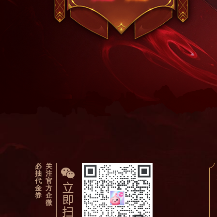
必
关
抽
注
代
官
金
方
券
企
微