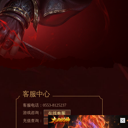
客服中心
客服电话：
0553-8125237
游戏咨询：
充值查询：