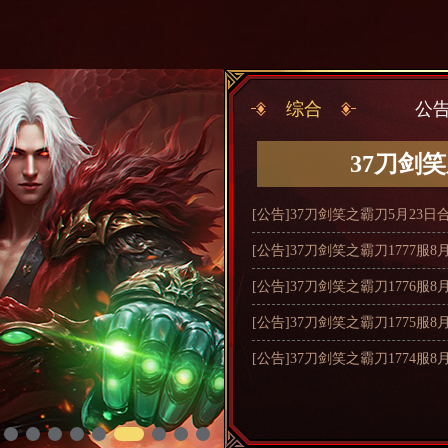
综合
公
37刀剑
[公告]
37刀剑笑之霸刀5月23日
[公告]
37刀剑笑之霸刀1777服8
[公告]
37刀剑笑之霸刀1776服8
[公告]
37刀剑笑之霸刀1775服8
[公告]
37刀剑笑之霸刀1774服8