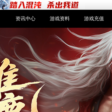
资讯中心
游戏资料
游戏充值