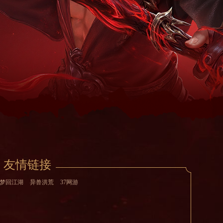
友情链接
梦回江湖
异兽洪荒
37网游