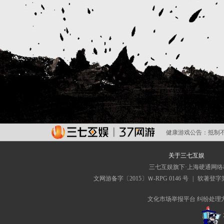
健康游戏公告：
抵制
关于三七互娱
三七互娱旗下·上海硬通网
文网游备字〔2015〕Ｗ-RPG 0146 号
|
软著登字第0
文化市场举报平台
纠纷处理