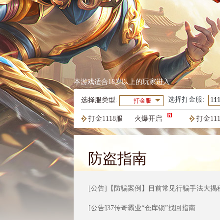
本游戏适合18岁以上的玩家进入
选择
打金服
:
选择服类型:
打金服
打金1118服
火爆开启
打金11
打金1115服
火爆开启
打金11
防盗指南
[公告]
【防骗案例】目前常见行骗手法大揭
[公告]
37传奇霸业“仓库锁”找回指南