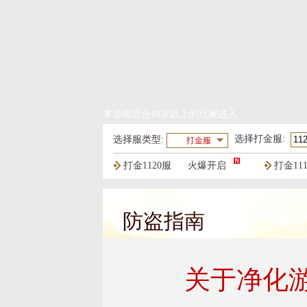
本游戏适合18岁以上的玩家进入
选择
打金服
:
选择服类型:
打金服
打金1120服
火爆开启
打金11
打金1117服
火爆开启
打金11
防盗指南
关于净化