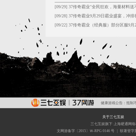
[09/29]
37传奇霸业“全民狂欢，海量材料送
停！”
[09/28]
​37传奇霸业9月29日霸业盛宴，冲排
大礼！
[09/22]
37传奇霸业（经典服）部分区服9月2
维护公告
健康游戏公告：
抵制
关于三七互娱
三七互娱旗下·上海硬通网
文网游备字〔2015〕Ｗ-RPG 0146 号
|
软著登字第0