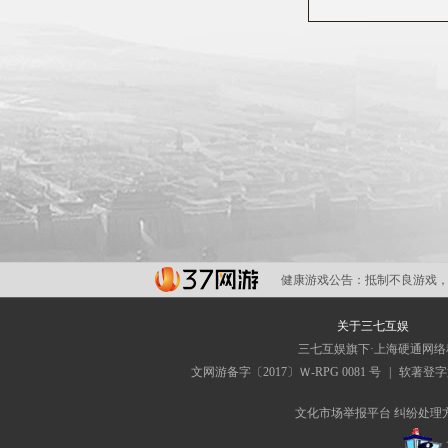
健康游戏公告：
抵制不良游戏，
关于三七互娱
三七互娱旗下·上海硬通网
文网游备字〔2017〕Ｗ-RPG 0081 号
|
软著登字第
文化市场举报平台
纠纷处理