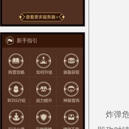
新手指引
炸弹危