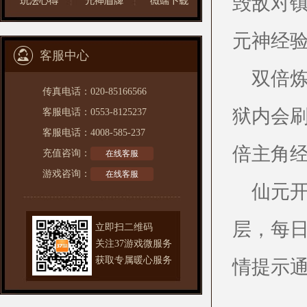
毁敌对
元神经
客服中心
双倍炼
传真电话：020-85166566
狱内会
客服电话：0553-8125237
客服电话：4008-585-237
倍主角
充值咨询：
在线客服
游戏咨询：
在线客服
仙元
层，每
立即扫二维码
关注37游戏微服务
获取专属
暖心服务
情提示