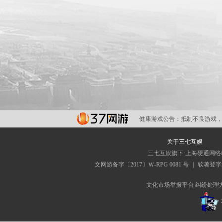
健康游戏公告：
抵制不良游戏，
关于三七互娱
三七互娱旗下·上海硬通网
文网游备字〔2017〕Ｗ-RPG 0081 号
|
软著登字第
文化市场举报平台
纠纷处理