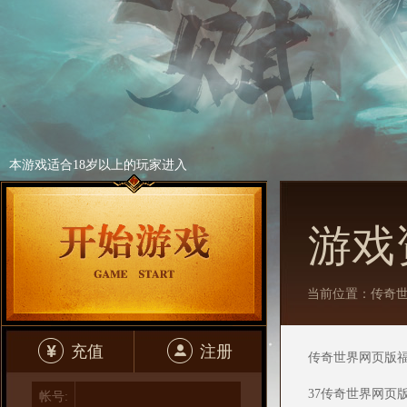
本游戏适合18岁以上的玩家进入
游戏
当前位置：
传奇
充值
注册
传奇世界网页版
37传奇世界网页
帐号: