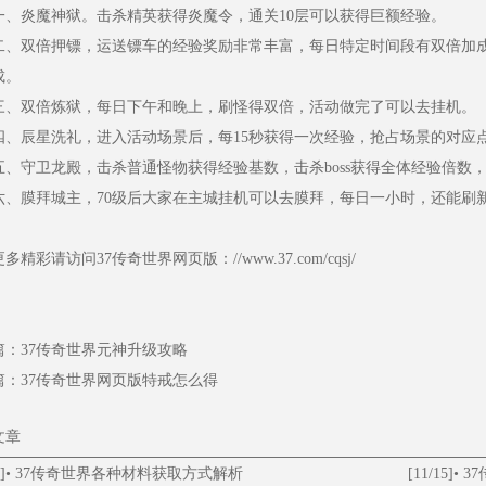
一、炎魔神狱。击杀精英获得炎魔令，通关10层可以获得巨额经验。
二、双倍押镖，运送镖车的经验奖励非常丰富，每日特定时间段有双倍加
成。
三、双倍炼狱，每日下午和晚上，刷怪得双倍，活动做完了可以去挂机。
四、辰星洗礼，进入活动场景后，每15秒获得一次经验，抢占场景的对应
五、守卫龙殿，击杀普通怪物获得经验基数，击杀boss获得全体经验倍数
六、
膜拜城主，70级后大家在主城挂机可以去膜拜，每日一小时，还能刷
更多精彩请访问37传奇世界网页版：
//www.37.com/cqsj/
篇：
37传奇世界元神升级攻略
篇：
37传奇世界网页版特戒怎么得
文章
]
•
37传奇世界各种材料获取方式解析
[11/15]
•
3