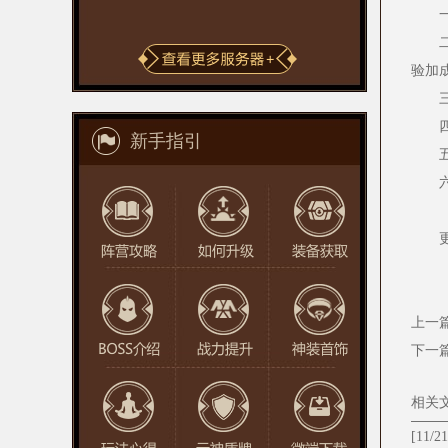
验加
新手指引
上一
下一
相关
[11/21