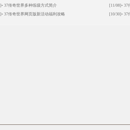
]
•
37传奇世界多种练级方式简介
[11/08]
•
3
]
•
37传奇世界网页版新活动福利攻略
[10/30]
•
3