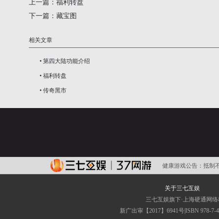
上一篇：
福利转盘
下一篇：
藏宝图
相关文章
•
第四大陆功能介绍
•
福利转盘
•
传奇黑市
健康游戏公告：
抵制
关于三七互娱
三七互娱旗下·上海硬通网
新广出审【2017】6941号|ISBN 9