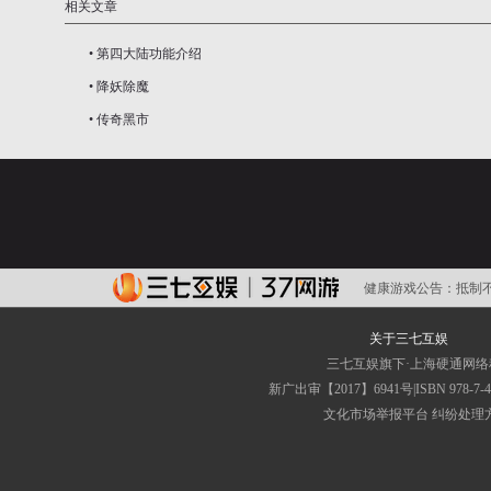
相关文章
•
第四大陆功能介绍
•
降妖除魔
•
传奇黑市
健康游戏公告：
抵制
关于三七互娱
三七互娱旗下·上海硬通网
新广出审【2017】6941号|ISBN 9
文化市场举报平台
纠纷处理