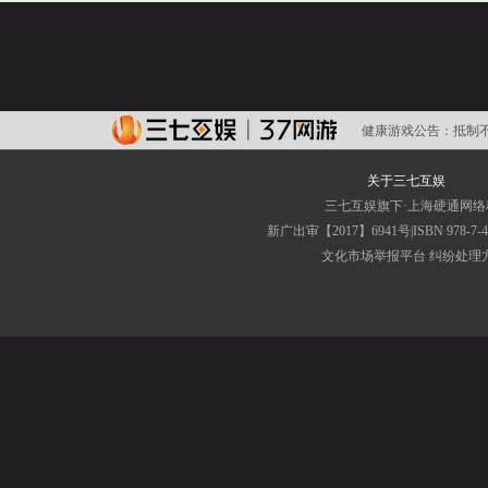
健康游戏公告：
抵制
关于三七互娱
三七互娱旗下·上海硬通网
新广出审【2017】6941号|ISBN 9
文化市场举报平台
纠纷处理