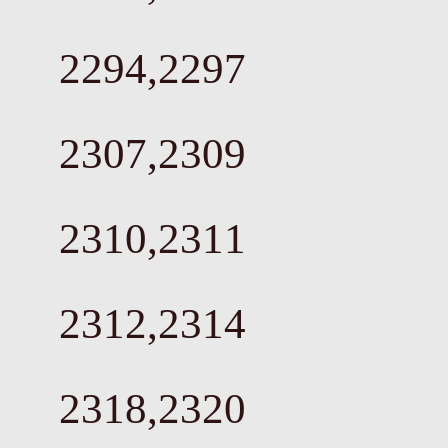
2294,2297
2307,2309
2310,2311
2312,2314
2318,2320