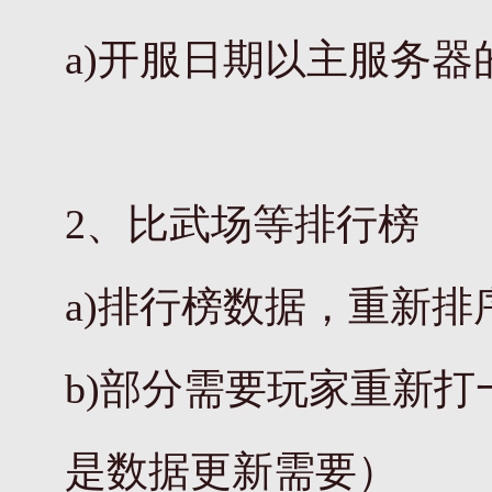
a)开服日期以主服务
2、比武场等排行榜
a)排行榜数据，重新
b)部分需要玩家重新
是数据更新需要）