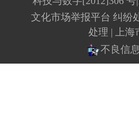
科技与数字[2012]306
文化市场举报平台
纠纷
处理 |
上海
不良信