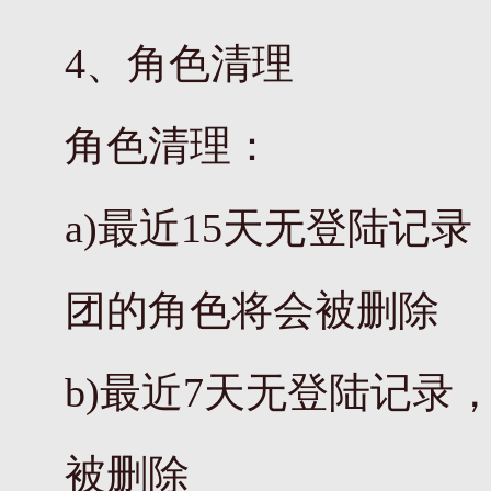
4、角色清理
角色清理：
a)最近15天无登陆记
团的角色将会被删除
b)最近7天无登陆记录
被删除