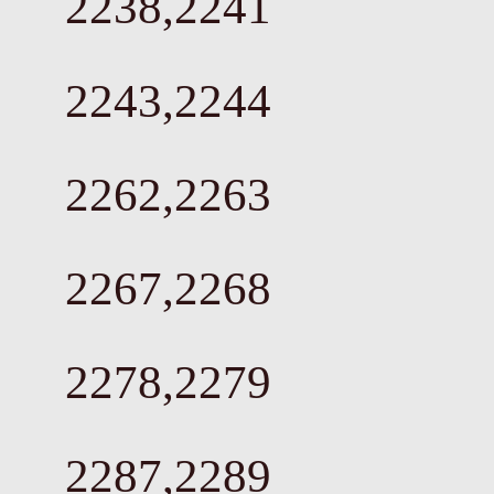
2238,2241
2243,2244
2262,2263
2267,2268
2278,2279
2287,2289