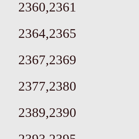
2360,2361
2364,2365
2367,2369
2377,2380
2389,2390
2393,2395