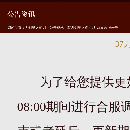
公告资讯
您的位置：
刀剑笑之霸刀
>
公告资讯
> 37刀剑笑之霸刀5月23日合服公告
37
为了给您提供更好
08:00期间进行合