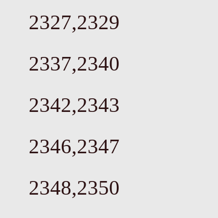
2327,2329
2337,2340
2342,2343
2346,2347
2348,2350