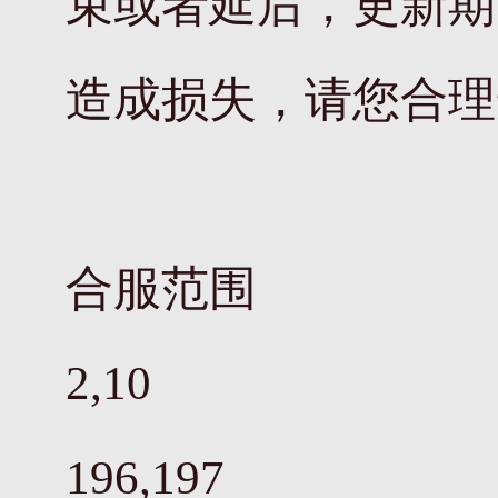
束或者延后，更新期
造成损失，请您合理
合服范围
2,10
196,197