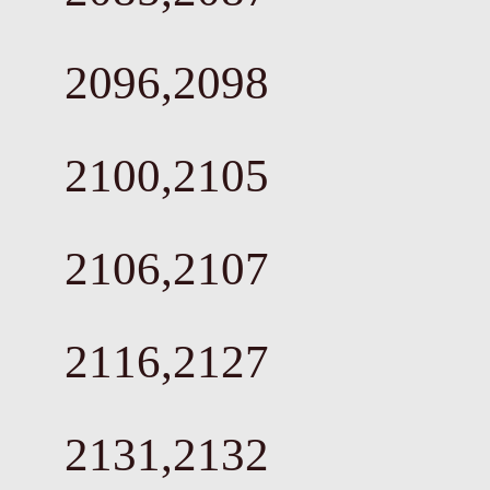
2096,2098
2100,2105
2106,2107
2116,2127
2131,2132