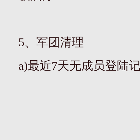
5、军团清理
a)
最近
7
天无成员登陆