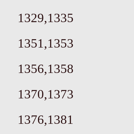
1329,1335
1351,1353
1356,1358
1370,1373
1376,1381