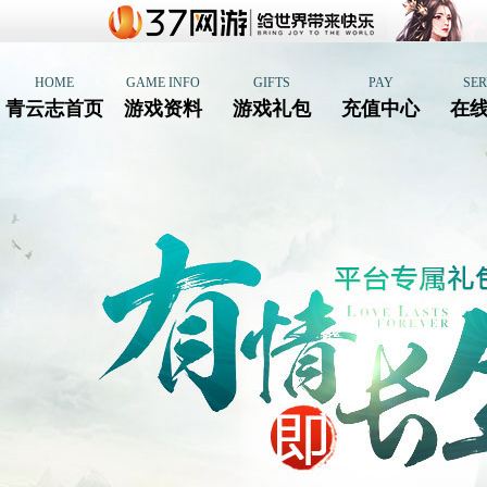
HOME
GAME INFO
GIFTS
PAY
SER
青云志首页
游戏资料
游戏礼包
充值中心
在