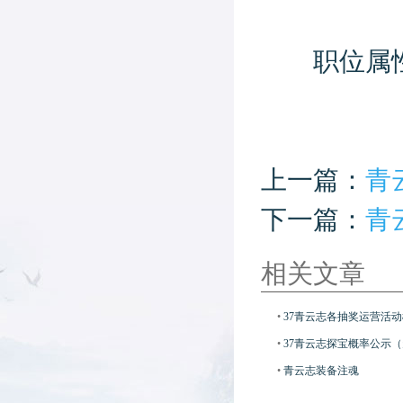
职位属性
上一篇：
青
下一篇：
青
相关文章
•
37青云志各抽奖运营活
•
37青云志探宝概率公示（
•
青云志装备注魂