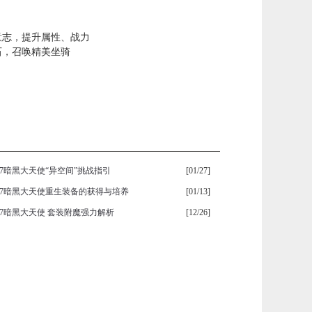
意志，提升属性、战力
石，召唤精美坐骑
37暗黑大天使“异空间”挑战指引
[01/27]
37暗黑大天使重生装备的获得与培养
[01/13]
37暗黑大天使 套装附魔强力解析
[12/26]