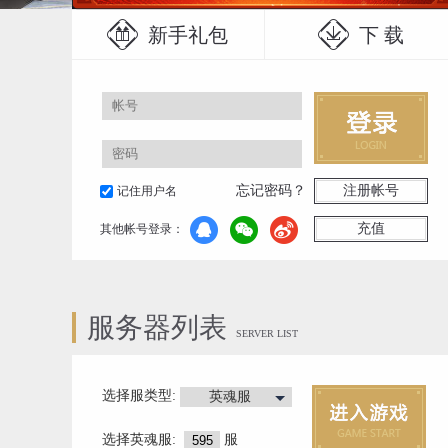
新手礼包
下 载
忘记密码？
注册帐号
记住用户名
充值
其他帐号登录：
服务器列表
SERVER LIST
选择服类型:
英魂服
选择
英魂服
:
服