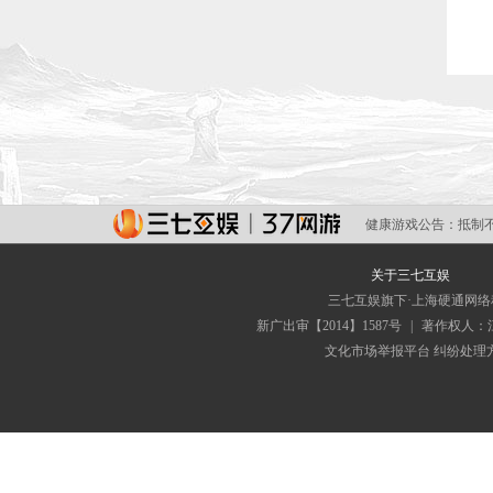
健康游戏公告：
抵制
关于三七互娱
三七互娱旗下·上海硬通网
新广出审【2014】1587号
|
著作权人：
文化市场举报平台
纠纷处理