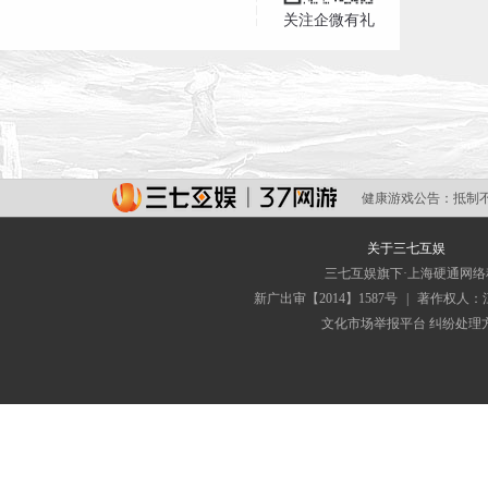
关注企微有礼
健康游戏公告：
抵制
关于三七互娱
三七互娱旗下·上海硬通网
新广出审【2014】1587号
|
著作权人：
文化市场举报平台
纠纷处理