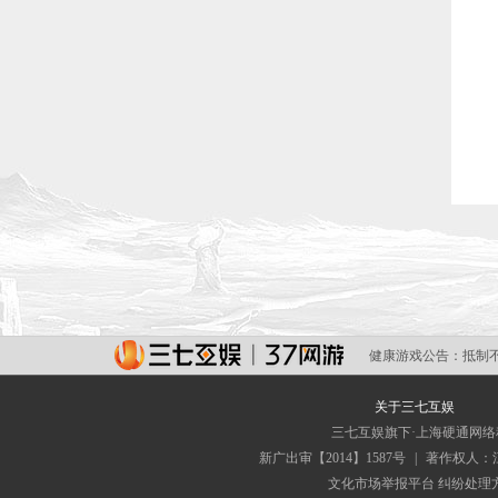
健康游戏公告：
抵制
关于三七互娱
三七互娱旗下·上海硬通网
新广出审【2014】1587号
|
著作权人：
文化市场举报平台
纠纷处理