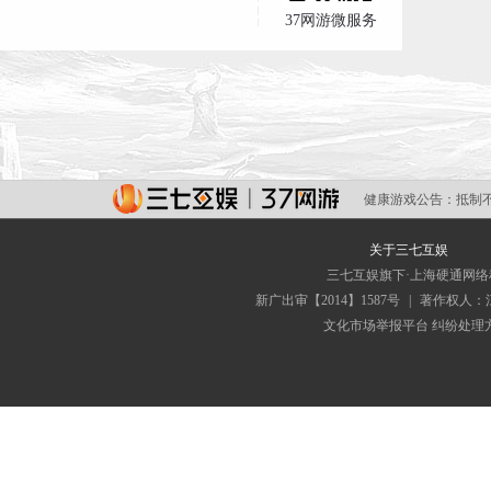
37网游微服务
健康游戏公告：
抵制
关于三七互娱
三七互娱旗下·上海硬通网
新广出审【2014】1587号
|
著作权人：
文化市场举报平台
纠纷处理