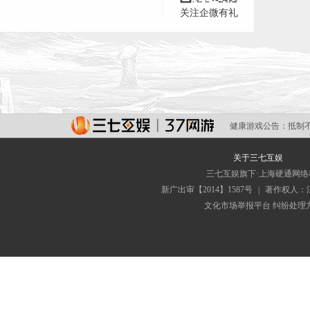
关注企微有礼
健康游戏公告：
抵制
关于三七互娱
三七互娱旗下·上海硬通网
新广出审【2014】1587号
|
著作权人：
文化市场举报平台
纠纷处理