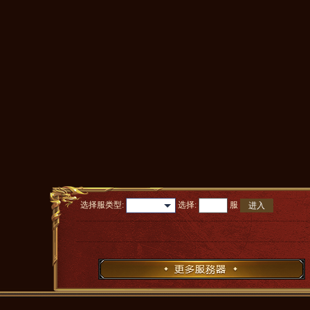
选择服类型:
选择
:
服
进入