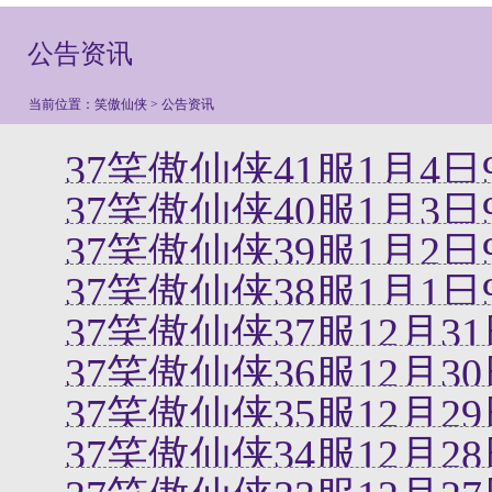
公告资讯
当前位置：
笑傲仙侠
>
公告资讯
37笑傲仙侠41服1月4
37笑傲仙侠40服1月3
37笑傲仙侠39服1月2
37笑傲仙侠38服1月1
37笑傲仙侠37服12月3
37笑傲仙侠36服12月3
37笑傲仙侠35服12月2
37笑傲仙侠34服12月2