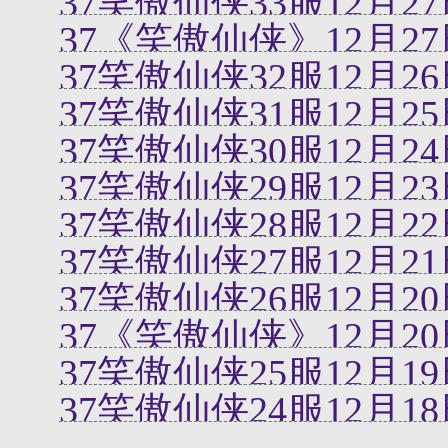
37笑傲仙侠33服12月2
37《笑傲仙侠》12月2
37笑傲仙侠32服12月2
37笑傲仙侠31服12月2
37笑傲仙侠30服12月2
37笑傲仙侠29服12月2
37笑傲仙侠28服12月2
37笑傲仙侠27服12月2
37笑傲仙侠26服12月2
37《笑傲仙侠》12月
37笑傲仙侠25服12月1
37笑傲仙侠24服12月1