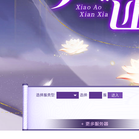
选择服类型:
选择
:
服
进入