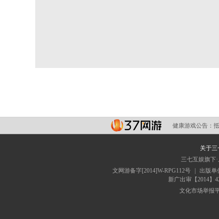
健康游戏公告：
关于三
三七互娱旗下
文网游备字[2014]W-RPG112号
|
出版单
新广出审【2014】4
文化市场举报