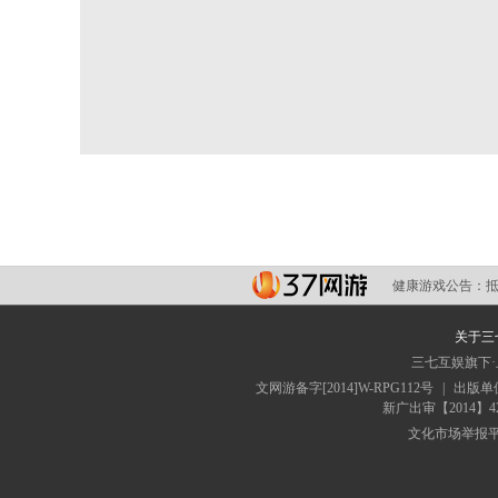
健康游戏公告：
关于三
三七互娱旗下
文网游备字[2014]W-RPG112号
|
出版单
新广出审【2014】4
文化市场举报