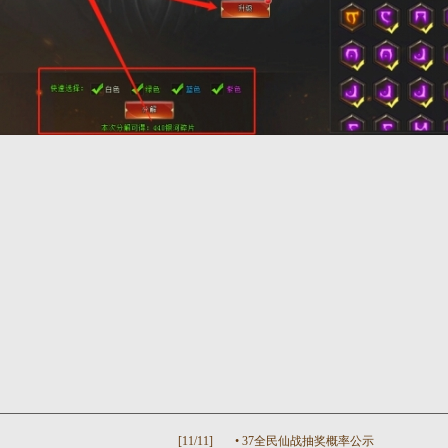
[11/11]
•
37全民仙战抽奖概率公示