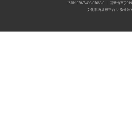
ISBN 978-7-498-05668-9
|
国新出审[2019
文化市场举报平台
纠纷处理