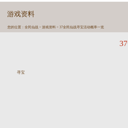
游戏资料
您的位置：
全民仙战
>
游戏资料
> 37全民仙战寻宝活动概率一览
3
寻宝