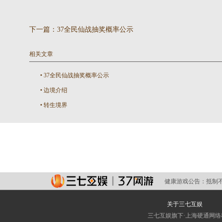
下一篇：
37全民仙战抽奖概率公示
相关文章
•
37全民仙战抽奖概率公示
•
边境介绍
•
转生境界
健康游戏公告：
抵制
关于三七互娱
三七互娱旗下·上海硬通网