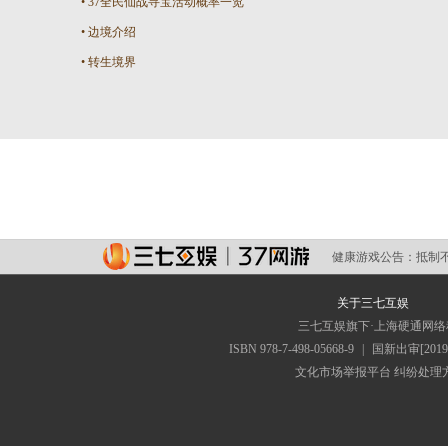
•
37全民仙战寻宝活动概率一览
•
边境介绍
•
转生境界
健康游戏公告：
抵制
关于三七互娱
三七互娱旗下·上海硬通网
ISBN 978-7-498-05668-9
|
国新出审[2019
文化市场举报平台
纠纷处理