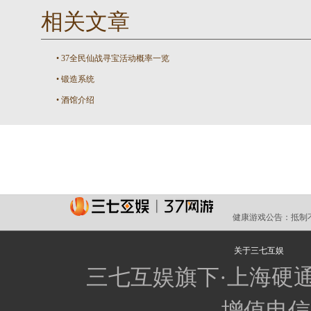
相关文章
•
37全民仙战寻宝活动概率一览
•
锻造系统
•
酒馆介绍
健康游戏公告：
抵制
关于三七互娱
三七互娱旗下·上海硬
增值电信业