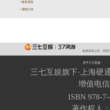
•
锻造系统
•
酒馆介绍
健康游戏公告：
抵制
关于三七互娱
三七互娱旗下·上海硬
增值电信业
ISBN 978-7-
著作权人