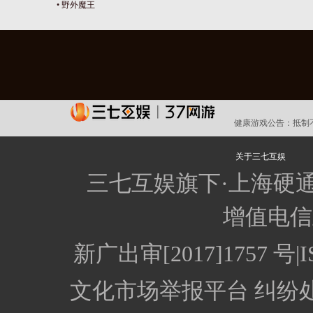
•
野外魔王
健康游戏公告：
抵制
关于三七互娱
三七互娱旗下·上海硬
增值电信业
新广出审[2017]1757
文化市场举报平台
纠纷