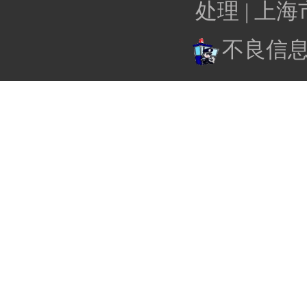
处理 |
上海
不良信