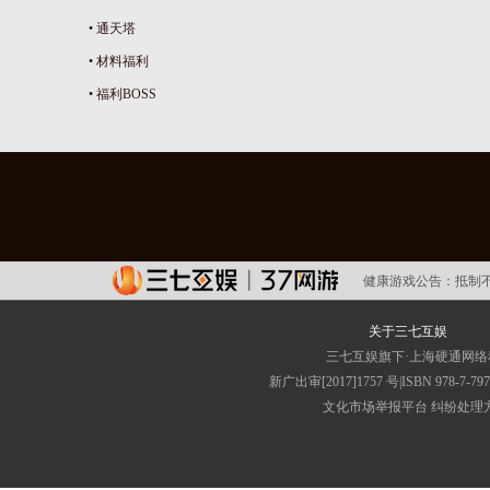
•
通天塔
•
材料福利
•
福利BOSS
健康游戏公告：
抵制
关于三七互娱
三七互娱旗下·上海硬通网
新广出审[2017]1757 号|ISBN 
文化市场举报平台
纠纷处理