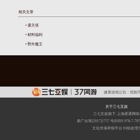
相关文章
•
通天塔
•
材料福利
•
野外魔王
健康游戏公告：
抵制
关于三七互娱
三七互娱旗下·上海硬通网
新广出审[2017]1757 号|ISBN 
文化市场举报平台
纠纷处理