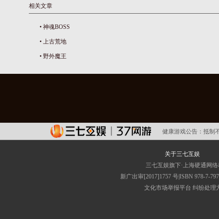
相关文章
•
神魂BOSS
•
上古荒地
•
野外魔王
健康游戏公告：
抵制
关于三七互娱
三七互娱旗下·上海硬通网
新广出审[2017]1757 号|ISBN 
文化市场举报平台
纠纷处理