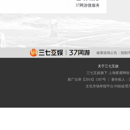
37网游微服务
健康游戏公告：
抵制
关于三七互娱
三七互娱旗下·上海硬通网
新广出审【2014】1587号
|
著作权人：
文化市场举报平台
纠纷处理