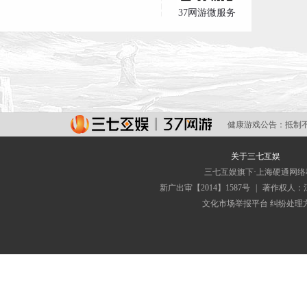
37网游微服务
健康游戏公告：
抵制
关于三七互娱
三七互娱旗下·上海硬通网
新广出审【2014】1587号
|
著作权人：
文化市场举报平台
纠纷处理