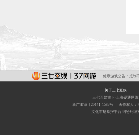
健康游戏公告：
抵制
关于三七互娱
三七互娱旗下·上海硬通网
新广出审【2014】1587号
|
著作权人：
文化市场举报平台
纠纷处理