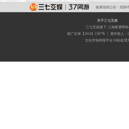
健康游戏公告：
抵制
关于三七互娱
三七互娱旗下·上海硬通网
新广出审【2014】1587号
|
著作权人：
文化市场举报平台
纠纷处理