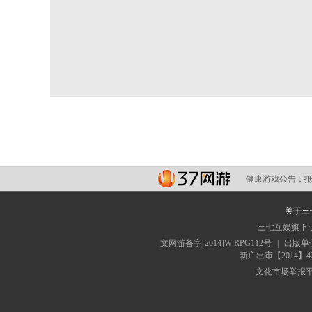
健康游戏公告：
关于三
三七互娱旗下
文网游备字[2014]W-RPG112号
|
出版单
新广出审【2014】4
文化市场举报