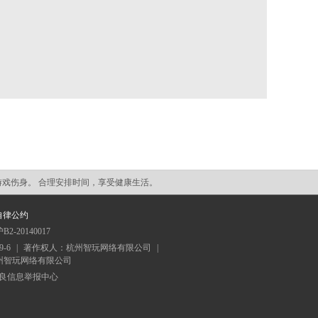
游戏伤身。 合理安排时间，享受健康生活。
自律公约
20140017
9-6
|
著作权人：杭州智玩网络有限公司
|
人：杭州智玩网络有限公司
良信息举报中心